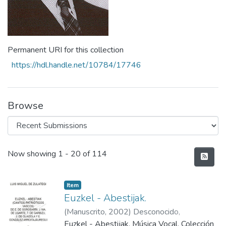
Permanent URI for this collection
https://hdl.handle.net/10784/17746
Browse
Recent Submissions
Now showing
1 - 20 of 114
Item
Euzkel - Abestijak.
(
Manuscrito
,
2002
)
Desconocido,
(Compositor)
Euzkel - Abestijak. Música Vocal. Colección
;
Ikarkaldia, (Copista)