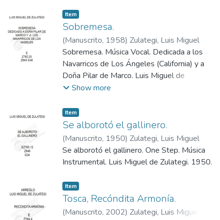
Zulategi (Copista). 1952
Item
Sobremesa.
(
Manuscrito
,
1958
)
Zulategi, Luis Miguel
Sobremesa. Música Vocal. Dedicada a los
Navarricos de Los Ángeles (California) y a
Doña Pilar de Marco. Luis Miguel de
Zulategi. 1958.
Show more
Item
Se alborotó el gallinero.
(
Manuscrito
,
1950
)
Zulategi, Luis Miguel
Se alborotó el gallinero. One Step. Música
Instrumental. Luis Miguel de Zulategi. 1950.
Item
Tosca, Recóndita Armonía.
(
Manuscrito
,
2002
)
Zulategi, Luis Miguel