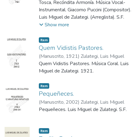
(Arreglista)
Tosca, Recóndita Armonía. Música Vocal-
;
Puccini, Giacomo (Compositor)
Instrumental. Giacomo Puccini (Compositor).
Luis Miguel de Zulategi. (Arreglista). S.F.
Show more
Item
Quem Vidistis Pastores.
(
Manuscrito
,
1921
)
Zulategi, Luis Miguel
Quem Vidistis Pastores. Música Coral. Luis
Miguel de Zulategi. 1921.
Item
Pequeñeces.
(
Manuscrito
,
2002
)
Zulategi, Luis Miguel
Pequeñeces. Luis Miguel de Zulategi. S.F.
Item