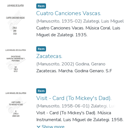
Item
Cuatro Canciones Vascas.
(
Manuscrito
,
1935-02
)
Zulategi, Luis Miguel
Cuatro Canciones Vacas. Música Coral. Luis
Miguel de Zulategi. 1935.
Item
Zacatecas.
(
Manuscrito
,
2002
)
Godina, Gerano
Zacatecas. Marcha. Godina Genaro. S.F
Item
Visit - Card (To Mickey's Dad).
(
Manuscrito
,
1958-06-01
)
Zulategi, Luis
Miguel
Visit - Card (To Mickey's Dad). Música
Instrumental. Luis Miguel de Zulategi. 1958.
Show more