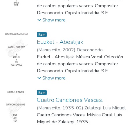
de cantos populares vascos. Compositor
Desconocido. Copista Irarkaldia. S.F
Show more
Item
Euzkel - Abestijak
(
Manuscrito
,
2002
)
Desconocido,
(Compositor)
Euzkel - Abestijak. Música Vocal. Colección
;
Ikarkaldia, (Copista)
de cantos populares vascos. Compositor
Desconocido. Copista Irarkaldia. S.F
Show more
Item
Cuatro Canciones Vascas.
(
Manuscrito
,
1935-02
)
Zulategi, Luis Miguel
Cuatro Canciones Vacas. Música Coral. Luis
Miguel de Zulategi. 1935.