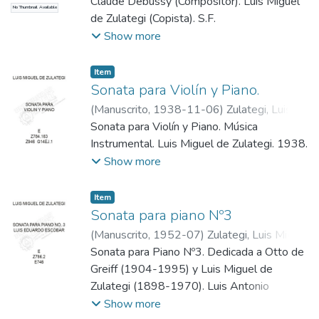
Claude Debussy (Compositor). Luis Miguel
No Thumbnail Available
de Zulategi (Copista). S.F.
Show more
Item
Sonata para Violín y Piano.
(
Manuscrito
,
1938-11-06
)
Zulategi, Luis
Miguel
Sonata para Violín y Piano. Música
Instrumental. Luis Miguel de Zulategi. 1938.
Show more
Item
Sonata para piano Nº3
(
Manuscrito
,
1952-07
)
Zulategi, Luis Miguel
(Copista)
Sonata para Piano Nº3. Dedicada a Otto de
;
Escobar, Luis Antonio
(Compositor)
Greiff (1904-1995) y Luis Miguel de
Zulategi (1898-1970). Luis Antonio
Escobar (Compositor). Luis Miguel de
Show more