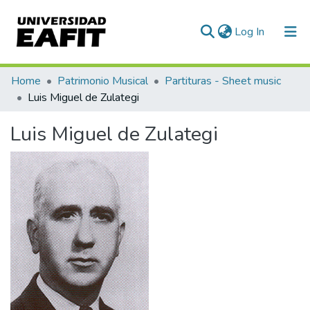
(current)
Log In
Communities & Collections
Home
Patrimonio Musical
Partituras - Sheet music
Luis Miguel de Zulategi
All of DSpace
Luis Miguel de Zulategi
Statistics