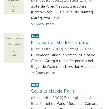
(
Manuscrito
,
1922
)
Zulategi, Luis Miguel
(Arreglista)
Suite de Aires Vascos. San Julián
;
Julián, San (Compositor)
(Compositor). Luis Miguel de Zulategi
(Arreglista). 1922.
Show more
Item
Il Trovador, Stride la vampa.
(
Manuscrito
,
2002
)
Zulategi, Luis Miguel
(Arreglista)
Il Trovador, Stride la vampa. Música de
;
Verdi, Giussepe (Compositor)
Cámara .Arreglo de un fragmento del
Segundo Acto de Il Trovador. Giussepe
Verdi (Compositor). Luis Miguel de Zulategi
Show more
(Arreglista). S.F.
Item
Sous le ciel de París.
(
Manuscrito
,
2002
)
Zulategi, Luis Miguel
(Copista)
Sous le ciel de París. Música de Cámara.
;
Debussy, Claude (Compositor)