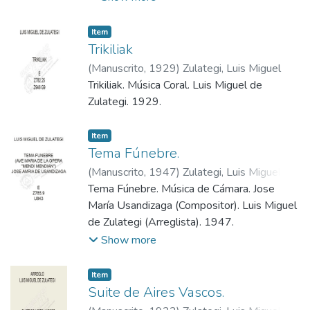
Item
Trikiliak
(
Manuscrito
,
1929
)
Zulategi, Luis Miguel
Trikiliak. Música Coral. Luis Miguel de
Zulategi. 1929.
Item
Tema Fúnebre.
(
Manuscrito
,
1947
)
Zulategi, Luis Miguel
(Arreglista)
Tema Fúnebre. Música de Cámara. Jose
;
Usandizaga, Jose María
(Compositor)
María Usandizaga (Compositor). Luis Miguel
de Zulategi (Arreglista). 1947.
Show more
Item
Suite de Aires Vascos.