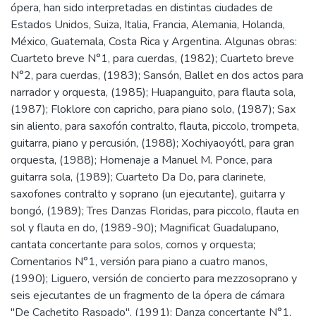
ópera, han sido interpretadas en distintas ciudades de
Estados Unidos, Suiza, Italia, Francia, Alemania, Holanda,
México, Guatemala, Costa Rica y Argentina. Algunas obras:
Cuarteto breve N°1, para cuerdas, (1982); Cuarteto breve
N°2, para cuerdas, (1983); Sansón, Ballet en dos actos para
narrador y orquesta, (1985); Huapanguito, para flauta sola,
(1987); Floklore con capricho, para piano solo, (1987); Sax
sin aliento, para saxofón contralto, flauta, piccolo, trompeta,
guitarra, piano y percusión, (1988); Xochiyaoyótl, para gran
orquesta, (1988); Homenaje a Manuel M. Ponce, para
guitarra sola, (1989); Cuarteto Da Do, para clarinete,
saxofones contralto y soprano (un ejecutante), guitarra y
bongó, (1989); Tres Danzas Floridas, para piccolo, flauta en
sol y flauta en do, (1989-90); Magnificat Guadalupano,
cantata concertante para solos, cornos y orquesta;
Comentarios N°1, versión para piano a cuatro manos,
(1990); Liguero, versión de concierto para mezzosoprano y
seis ejecutantes de un fragmento de la ópera de cámara
"De Cachetito Raspado", (1991); Danza concertante N°1,