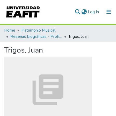
(current)
Log In
Communities & Collections
Home
Patrimonio Musical
Reseñas biográficas - Profiles
Trigos, Juan
All of DSpace
Trigos, Juan
Statistics