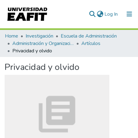
(current)
Log In
Communities & Collections
Home
Investigación
Escuela de Administración
Administración y Organizaciones
Artículos
All of DSpace
Privacidad y olvido
Statistics
Privacidad y olvido