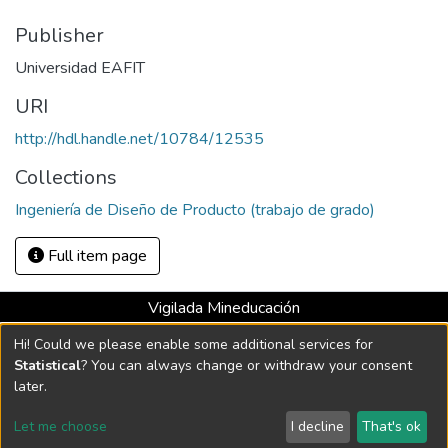
Publisher
Universidad EAFIT
URI
http://hdl.handle.net/10784/12535
Collections
Ingeniería de Diseño de Producto (trabajo de grado)
Full item page
Vigilada Mineducación
Universidad con Acreditación Institucional hasta 2026 -
Hi! Could we please enable some additional services for
Resolución MEN 2158 de 2018
Statistical
? You can always change or withdraw your consent
later.
DSpace software
copyright © 2002-2026
LYRASIS
Let me choose
I decline
That's ok
Cookie settings
Send Feedback