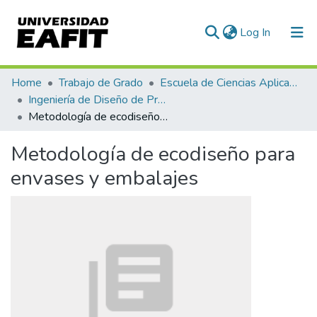
(current)
Log In
Communities & Collections
Home
Trabajo de Grado
Escuela de Ciencias Aplicadas e Ingeniería
Ingeniería de Diseño de Producto (trabajo de grado)
All of DSpace
Metodología de ecodiseño para envases y embalajes
Statistics
Metodología de ecodiseño para
envases y embalajes