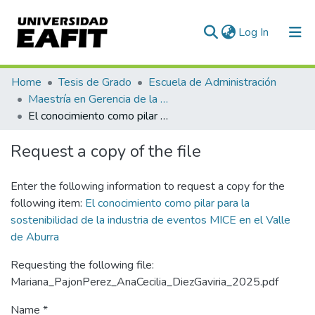
(current)
Log In
Communities & Collections
Home
Tesis de Grado
Escuela de Administración
Maestría en Gerencia de la Innovación y el Conocimiento (tesis)
All of DSpace
El conocimiento como pilar para la sostenibilidad de la industria de eventos MICE en el Valle de Aburra
Statistics
Request a copy of the file
Enter the following information to request a copy for the
following item:
El conocimiento como pilar para la
sostenibilidad de la industria de eventos MICE en el Valle
de Aburra
Requesting the following file:
Mariana_PajonPerez_AnaCecilia_DiezGaviria_2025.pdf
Name *