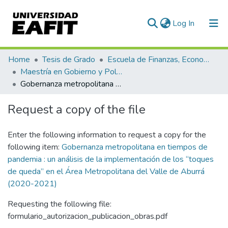
(current)
Log In
Communities & Collections
Home
Tesis de Grado
Escuela de Finanzas, Economía y Gobierno
Maestría en Gobierno y Políticas Públicas (tesis)
All of DSpace
Gobernanza metropolitana en tiempos de pandemia : un análisis de la implementación de los “toques de queda” en el Área Metropolitana del Valle de Aburrá (2020-2021)
Statistics
Request a copy of the file
Enter the following information to request a copy for the
following item:
Gobernanza metropolitana en tiempos de
pandemia : un análisis de la implementación de los “toques
de queda” en el Área Metropolitana del Valle de Aburrá
(2020-2021)
Requesting the following file:
formulario_autorizacion_publicacion_obras.pdf