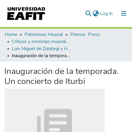
(current)
Log In
Communities & Collections
Home
Patrimonio Musical
Prensa- Press
Críticos y cronistas musicales
All of DSpace
Luis Miguel de Zulategi y Huarte
Inauguración de la temporada. Un concierto de Iturbi
Statistics
Inauguración de la temporada.
Un concierto de Iturbi