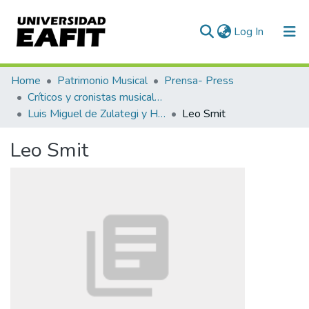
(current)
Log In
Communities & Collections
Home
Patrimonio Musical
Prensa- Press
Críticos y cronistas musicales
All of DSpace
Luis Miguel de Zulategi y Huarte
Leo Smit
Statistics
Leo Smit