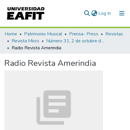
(current)
Log In
Communities & Collections
Home
Patrimonio Musical
Prensa- Press
Revistas
Revista Micro
Número 31, 2 de octubre de 1940
All of DSpace
Radio Revista Amerindia
Statistics
Radio Revista Amerindia