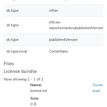
dc.type
other
info:eu-
dc.type
repo/semantics/publishedVersion
dc.type
publishedVersion
dc.type.local
Comentario
Files
License bundle
Now showing
1 - 1 of 1
Name:
Down
license.txt
load
Size:
0 B