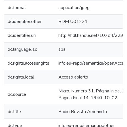
dc.format
application/jpeg
dc.identifier.other
BDM U01221
dc.identifier.uri
http://hdl.handle.net/10784/2293
dc.language.iso
spa
dc.rights.accessrights
info:eu-repo/semantics/openAcces
dc.rights.local
Acceso abierto
Micro. Número 31, Página Inicial 14
dc.source
Página Final 14, 1940-10-02
dc.title
Radio Revista Amerindia
dc.type
info:eu-repo/semantics/other