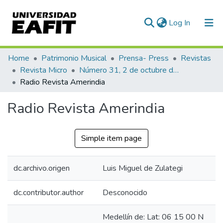
(current)
Log In
Communities & Collections
Home
Patrimonio Musical
Prensa- Press
Revistas
Revista Micro
Número 31, 2 de octubre de 1940
All of DSpace
Radio Revista Amerindia
Statistics
Radio Revista Amerindia
Simple item page
dc.archivo.origen
Luis Miguel de Zulategi
dc.contributor.author
Desconocido
Medellín de: Lat: 06 15 00 N