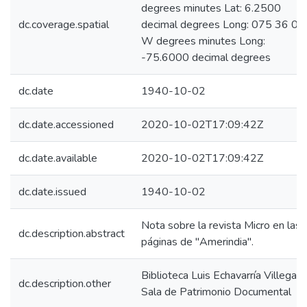
degrees minutes Lat: 6.2500
dc.coverage.spatial
decimal degrees Long: 075 36 00
W degrees minutes Long:
-75.6000 decimal degrees
dc.date
1940-10-02
dc.date.accessioned
2020-10-02T17:09:42Z
dc.date.available
2020-10-02T17:09:42Z
dc.date.issued
1940-10-02
Nota sobre la revista Micro en las
dc.description.abstract
páginas de "Amerindia".
Biblioteca Luis Echavarría Villegas,
dc.description.other
Sala de Patrimonio Documental