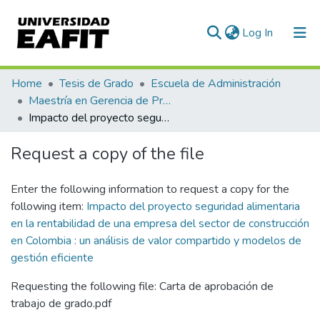
(current)
Log In
Communities & Collections
Home
Tesis de Grado
Escuela de Administración
Maestría en Gerencia de Proyectos (Tesis)
All of DSpace
Impacto del proyecto seguridad alimentaria en la rentabilidad de una empresa del sector de construcción en Colombia : un análisis de valor compartido y modelos de gestión eficiente
Statistics
Request a copy of the file
Enter the following information to request a copy for the
following item:
Impacto del proyecto seguridad alimentaria
en la rentabilidad de una empresa del sector de construcción
en Colombia : un análisis de valor compartido y modelos de
gestión eficiente
Requesting the following file: Carta de aprobación de
trabajo de grado.pdf