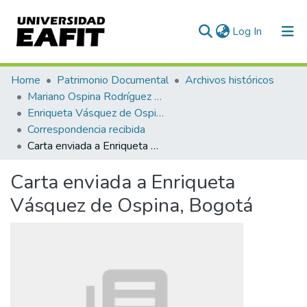
(current)
Log In
Communities & Collections
Home
Patrimonio Documental
Archivos históricos
Mariano Ospina Rodríguez (1826 -1912)
All of DSpace
Enriqueta Vásquez de Ospina
Correspondencia recibida
Statistics
Carta enviada a Enriqueta Vásquez de Ospina, Bogotá
Carta enviada a Enriqueta
Vásquez de Ospina, Bogotá