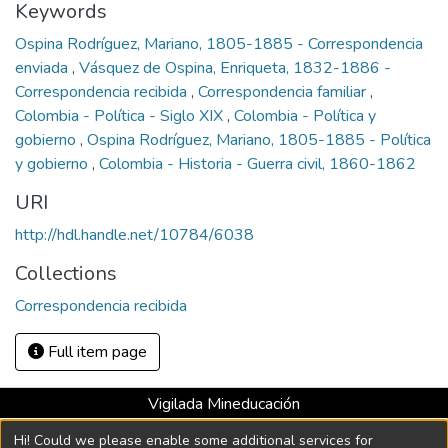
Keywords
Ospina Rodríguez, Mariano, 1805-1885 - Correspondencia
enviada
,
Vásquez de Ospina, Enriqueta, 1832-1886 -
Correspondencia recibida
,
Correspondencia familiar
,
Colombia - Política - Siglo XIX
,
Colombia - Política y
gobierno
,
Ospina Rodríguez, Mariano, 1805-1885 - Política
y gobierno
,
Colombia - Historia - Guerra civil, 1860-1862
URI
http://hdl.handle.net/10784/6038
Collections
Correspondencia recibida
Full item page
Vigilada Mineducación
Universidad con Acreditación Institucional hasta 2026 -
Hi! Could we please enable some additional services for