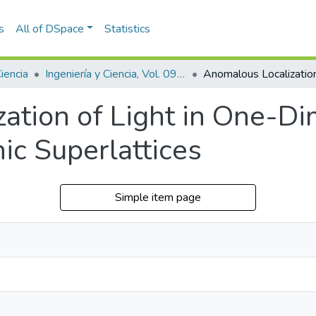
s
All of DSpace
Statistics
Ciencia
Ingeniería y Ciencia, Vol. 09, Núm. 18 (2013)
ation of Light in One-D
ic Superlattices
Simple item page
.