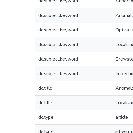
dc.subject.keyword
Anderson
dc.subject.keyword
Anomal
dc.subject.keyword
Optical
dc.subject.keyword
Localiz
dc.subject.keyword
Brewste
dc.subject.keyword
Impedan
dc.title
Anomalou
dc.title
Localiza
dc.type
article
dc.type
info:eu-