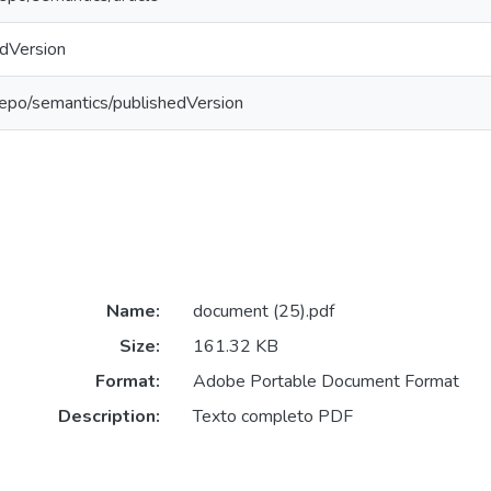
edVersion
repo/semantics/publishedVersion
Name:
document (25).pdf
Size:
161.32 KB
Format:
Adobe Portable Document Format
Description:
Texto completo PDF