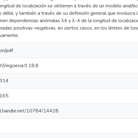
longitud de localización se obtienen a través de un modelo analític
o débil, y también a través de su definición general que involucra 
nen dependencias anómalas λ4 y λ-4 de la longitud de localizaci
adas positivas-negativas, en ciertos casos, en los límites de long
ivamente.
ion/pdf
/ingciecia.9.18.8
314
165
hdl.handle.net/10784/14428