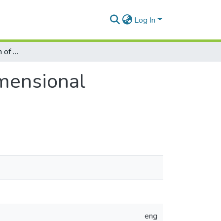
Log In
Anomalous Localization of Light in One-Dimensional Disordered Photonic Superlattices
imensional
eng