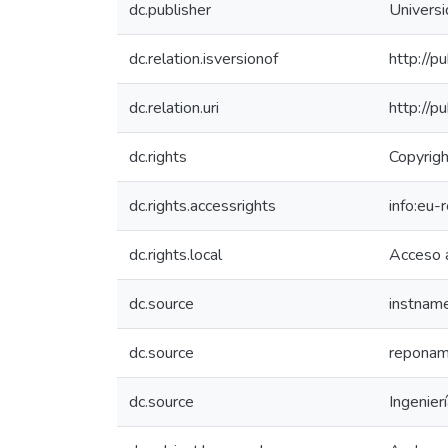
dc.publisher
Univers
dc.relation.isversionof
http://p
dc.relation.uri
http://p
dc.rights
Copyrigh
dc.rights.accessrights
info:eu
dc.rights.local
Acceso 
dc.source
instnam
dc.source
reponame
dc.source
Ingenier