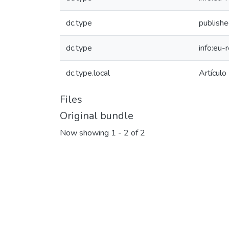
dc.type
publish
dc.type
info:eu-
dc.type.local
Artículo
Files
Original bundle
Now showing
1 - 2 of 2