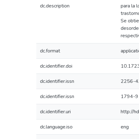
dc.description
para la 
trastorn
Se obtie
desorden
respect
dc.format
applicat
dc.identifier.doi
10.17230
dc.identifier.issn
2256-4
dc.identifier.issn
1794-9
dc.identifier.uri
http://
dc.language.iso
eng