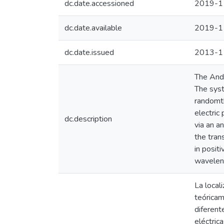
dc.date.accessioned
2019-1
dc.date.available
2019-1
dc.date.issued
2013-1
The Ande
The syst
randomth
electric
dc.description
via an a
the tran
in posit
waveleng
La local
teóricam
diferent
eléctric