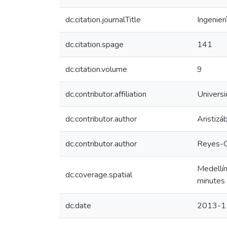
dc.citation.journalTitle
Ingenierí
dc.citation.spage
141
dc.citation.volume
9
dc.contributor.affiliation
Universi
dc.contributor.author
Aristizá
dc.contributor.author
Reyes-G
Medellí
dc.coverage.spatial
minutes
dc.date
2013-1