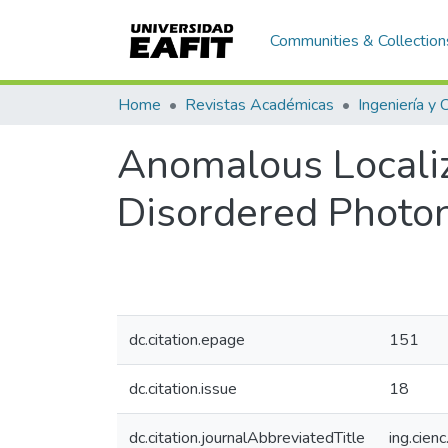
Communities & Collection
Home
Revistas Académicas
Ingeniería y 
Anomalous Localiz
Disordered Photon
dc.citation.epage
151
dc.citation.issue
18
dc.citation.journalAbbreviatedTitle
ing.cienc