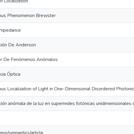
 Localization
ous Phenomenon Brewster
 Impedance
ación De Anderson
r De Fenómenos Anómalos
cia Óptica
s Localization of Light in One-Dimensional Disordered Photonic
ción anómala de la luz en superredes fotónicas unidimensionale
repo/semantics/article