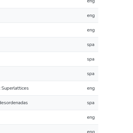
eng
eng
eng
spa
spa
spa
 Superlattices
eng
s desordenadas
spa
eng
eng