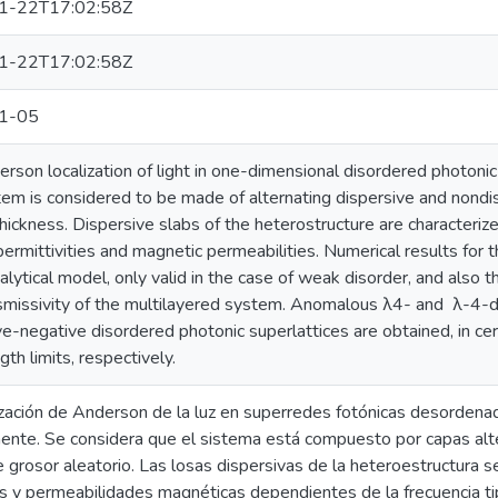
1-22T17:02:58Z
1-22T17:02:58Z
1-05
rson localization of light in one-dimensional disordered photonic 
em is considered to be made of alternating dispersive and nondis
ickness. Dispersive slabs of the heterostructure are characteri
 permittivities and magnetic permeabilities. Numerical results for t
nalytical model, only valid in the case of weak disorder, and also th
smissivity of the multilayered system. Anomalous λ4- and λ-4-de
ive-negative disordered photonic superlattices are obtained, in cer
th limits, respectively.
ización de Anderson de la luz en superredes fotónicas desordena
ente. Se considera que el sistema está compuesto por capas alte
e grosor aleatorio. Las losas dispersivas de la heteroestructura s
as y permeabilidades magnéticas dependientes de la frecuencia t