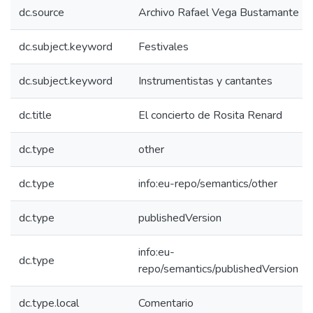
dc.source
Archivo Rafael Vega Bustamante
dc.subject.keyword
Festivales
dc.subject.keyword
Instrumentistas y cantantes
dc.title
El concierto de Rosita Renard
dc.type
other
dc.type
info:eu-repo/semantics/other
dc.type
publishedVersion
info:eu-
dc.type
repo/semantics/publishedVersion
dc.type.local
Comentario