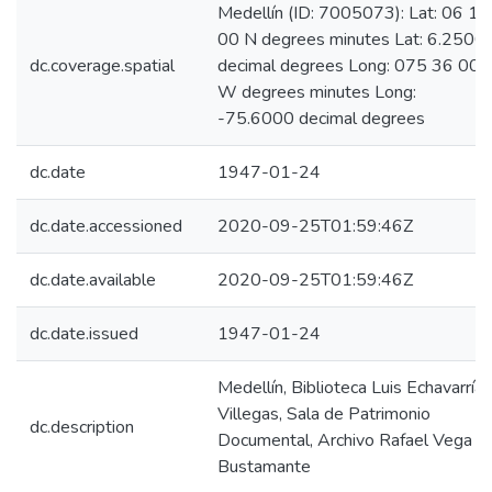
Medellín (ID: 7005073): Lat: 06 15
00 N degrees minutes Lat: 6.2500
dc.coverage.spatial
decimal degrees Long: 075 36 00
W degrees minutes Long:
-75.6000 decimal degrees
dc.date
1947-01-24
dc.date.accessioned
2020-09-25T01:59:46Z
dc.date.available
2020-09-25T01:59:46Z
dc.date.issued
1947-01-24
Medellín, Biblioteca Luis Echavarría
Villegas, Sala de Patrimonio
dc.description
Documental, Archivo Rafael Vega
Bustamante