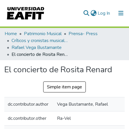
(current)
Log In
Communities & Collections
Home
Patrimonio Musical
Prensa- Press
Críticos y cronistas musicales
All of DSpace
Rafael Vega Bustamante
El concierto de Rosita Renard
Statistics
El concierto de Rosita Renard
Simple item page
dc.contributor.author
Vega Bustamante, Rafael
dc.contributor.other
Ra-Vel