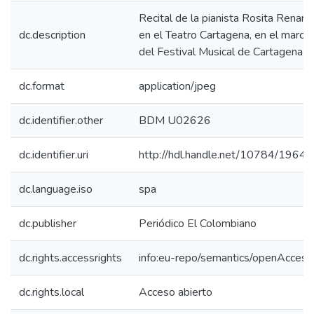
Recital de la pianista Rosita Renard
dc.description
en el Teatro Cartagena, en el marco
del Festival Musical de Cartagena
dc.format
application/jpeg
dc.identifier.other
BDM U02626
dc.identifier.uri
http://hdl.handle.net/10784/19645
dc.language.iso
spa
dc.publisher
Periódico El Colombiano
dc.rights.accessrights
info:eu-repo/semantics/openAccess
dc.rights.local
Acceso abierto