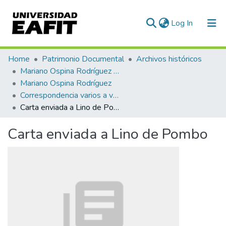
(current)
Log In
Communities & Collections
Home
Patrimonio Documental
Archivos históricos
Mariano Ospina Rodríguez (1826 -1912)
All of DSpace
Mariano Ospina Rodríguez
Correspondencia varios a varios
Statistics
Carta enviada a Lino de Pombo
Carta enviada a Lino de Pombo