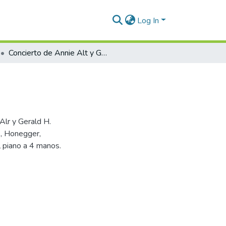
Log In
Concierto de Annie Alt y Gerald H. Stofsky
Alr y Gerald H.
s, Honegger,
l piano a 4 manos.