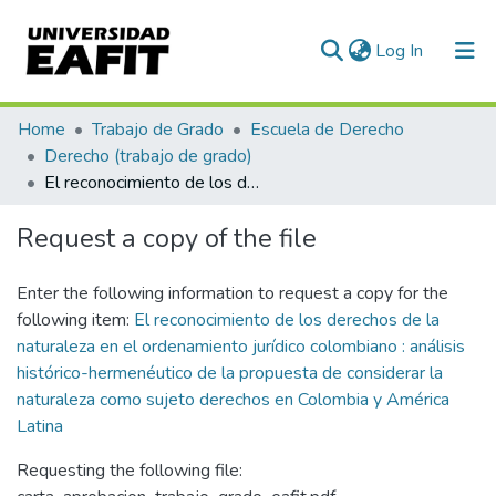
(current)
Log In
Communities & Collections
Home
Trabajo de Grado
Escuela de Derecho
Derecho (trabajo de grado)
All of DSpace
El reconocimiento de los derechos de la naturaleza en el ordenamiento jurídico colombiano : análisis histórico-hermenéutico de la propuesta de considerar la naturaleza como sujeto derechos en Colombia y América Latina
Statistics
Request a copy of the file
Enter the following information to request a copy for the
following item:
El reconocimiento de los derechos de la
naturaleza en el ordenamiento jurídico colombiano : análisis
histórico-hermenéutico de la propuesta de considerar la
naturaleza como sujeto derechos en Colombia y América
Latina
Requesting the following file: