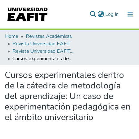
(current)
Log In
Communities & Collections
Home
Revistas Académicas
Revista Universidad EAFIT
All of DSpace
Revista Universidad EAFIT, Vol. 42, Núm. 141 (2006)
Cursos experimentales dentro de la cátedra de metodología del aprendizaje: Un caso de experimentación pedagógica en el ámbito universitario
Statistics
Cursos experimentales dentro
de la cátedra de metodología
del aprendizaje: Un caso de
experimentación pedagógica en
el ámbito universitario