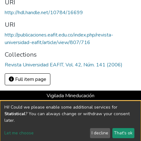
URI
http://hdl.handle.net/10784/16699
URI
http://publicaciones.eafit.edu.co/index.php/revista-
universidad-eafit/article/view/807/716
Collections
Revista Universidad EAFIT, Vol. 42, Núm. 141 (2006)
Full item page
Vigilada Mineducación
Universidad con Acreditación Institucional hasta 2026 -
Hi! Could we please enable some additional services for
Resolución MEN 2158 de 2018
Statistical
? You can always change or withdraw your consent
later.
DSpace software
copyright © 2002-2026
LYRASIS
Let me choose
I decline
That's ok
Cookie settings
Send Feedback