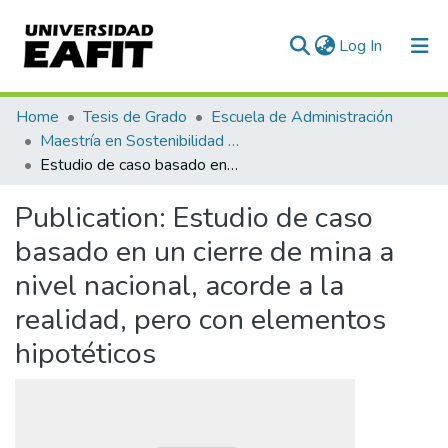
(current)
Log In
Communities & Collections
Home
Tesis de Grado
Escuela de Administración
Maestría en Sostenibilidad (tesis)
All of DSpace
Estudio de caso basado en un cierre de mina a nivel nacional, acorde a la realidad, pero con elementos hipotéticos
Statistics
Publication:
Estudio de caso
basado en un cierre de mina a
nivel nacional, acorde a la
realidad, pero con elementos
hipotéticos