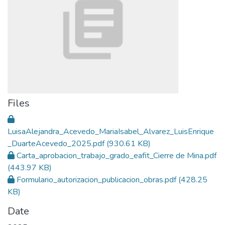
Files
LuisaAlejandra_Acevedo_MariaIsabel_Alvarez_LuisEnrique
_DuarteAcevedo_2025.pdf
(930.61 KB)
Carta_aprobacion_trabajo_grado_eafit_Cierre de Mina.pdf
(443.97 KB)
Formulario_autorizacion_publicacion_obras.pdf
(428.25
KB)
Date