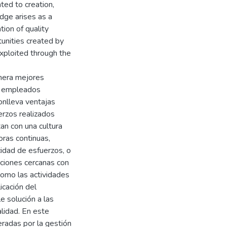
ed to creation,
dge arises as a
tion of quality
unities created by
ploited through the
enera mejores
 y empleados
onlleva ventajas
erzos realizados
an con una cultura
oras continuas,
icidad de esfuerzos, o
aciones cercanas con
como las actividades
icación del
e solución a las
alidad. En este
eradas por la gestión