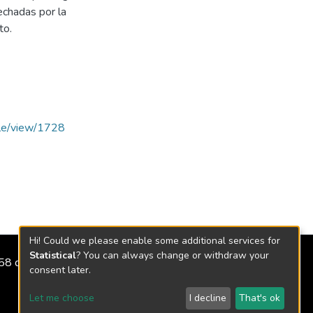
echadas por la
to.
icle/view/1728
Hi! Could we please enable some additional services for
Statistical
? You can always change or withdraw your
2158 de 2018
consent later.
Let me choose
I decline
That's ok