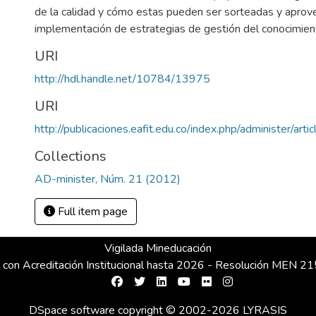
de la calidad y cómo estas pueden ser sorteadas y aprov
implementación de estrategias de gestión del conocimien
URI
http://hdl.handle.net/10784/13975
URI
http://publicaciones.eafit.edu.co/index.php/administer/art
Collections
AD-minister, Núm. 21 (2012)
Full item page
Vigilada Mineducación
 con Acreditación Institucional hasta 2026 - Resolución MEN 
DSpace software
copyright © 2002-2026
LYRASIS