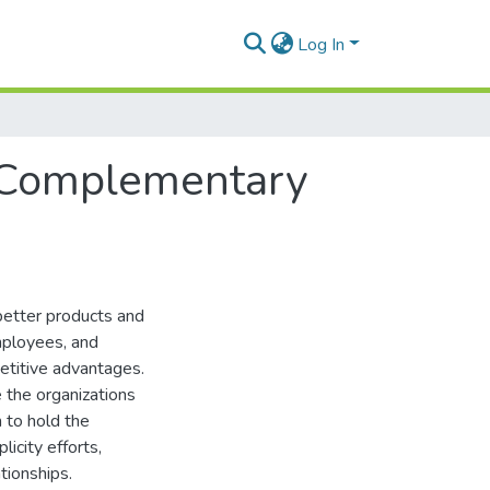
Log In
 Complementary
better products and
mployees, and
etitive advantages.
 the organizations
 to hold the
icity efforts,
tionships.