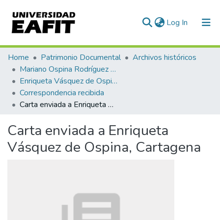
(current)
Log In
Communities & Collections
Home
Patrimonio Documental
Archivos históricos
Mariano Ospina Rodríguez (1826 -1912)
All of DSpace
Enriqueta Vásquez de Ospina
Correspondencia recibida
Statistics
Carta enviada a Enriqueta Vásquez de Ospina, Cartagena
Carta enviada a Enriqueta
Vásquez de Ospina, Cartagena