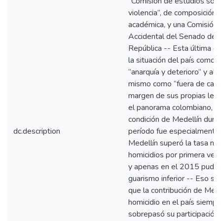
“Comisión de estudios sobr
violencia”, de composición
académica, y una Comisión
Accidental del Senado de l
República -- Esta última ca
la situación del país como 
“anarquía y deterioro” y al 
mismo como “fuera de casill
margen de sus propias leye
el panorama colombiano, e
condición de Medellín dura
dc.description
período fue especialmente
Medellín superó la tasa nac
homicidios por primera ve
y apenas en el 2015 pudo 
guarismo inferior -- Eso sig
que la contribución de Mede
homicidio en el país siempr
sobrepasó su participación