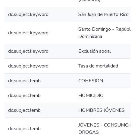
dc.subject.keyword
San Juan de Puerto Rico
Santo Domingo - Repúblic
dc.subject.keyword
Dominicana
dc.subject.keyword
Exclusión social
dc.subject.keyword
Tasa de mortalidad
dc.subject.lemb
COHESIÓN
dc.subject.lemb
HOMICIDIO
dc.subject.lemb
HOMBRES JÓVENES
JÓVENES - CONSUMO D
dc.subject.lemb
DROGAS