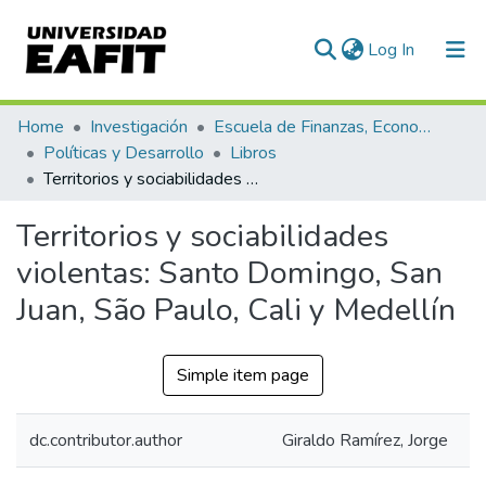
(current)
Log In
Communities & Collections
Home
Investigación
Escuela de Finanzas, Economía y Gobierno
Políticas y Desarrollo
Libros
All of DSpace
Territorios y sociabilidades violentas: Santo Domingo, San Juan, São Paulo, Cali y Medellín
Statistics
Territorios y sociabilidades
violentas: Santo Domingo, San
Juan, São Paulo, Cali y Medellín
Simple item page
dc.contributor.author
Giraldo Ramírez, Jorge