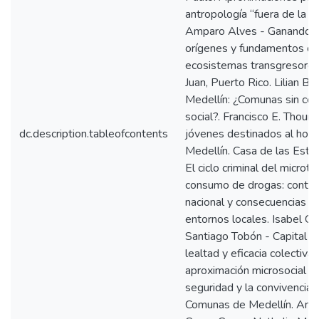
antropología “fuera de la le
Amparo Alves - Ganando t
orígenes y fundamentos de
ecosistemas transgresores
Juan, Puerto Rico. Lilian Bo
Medellín: ¿Comunas sin co
social?. Francisco E. Thoum
dc.description.tableofcontents
jóvenes destinados al homi
Medellín. Casa de las Estra
El ciclo criminal del microtr
consumo de drogas: conte
nacional y consecuencias e
entornos locales. Isabel Gut
Santiago Tobón - Capital so
lealtad y eficacia colectiva
aproximación microsocial a 
seguridad y la convivencia 
Comunas de Medellín. And