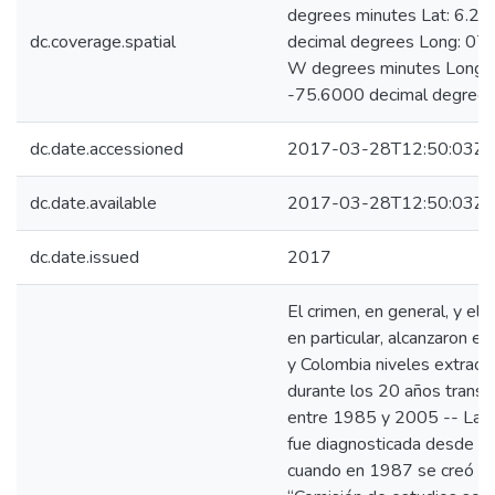
degrees minutes Lat: 6.2
dc.coverage.spatial
decimal degrees Long: 07
W degrees minutes Long:
-75.6000 decimal degree
dc.date.accessioned
2017-03-28T12:50:03Z
dc.date.available
2017-03-28T12:50:03Z
dc.date.issued
2017
El crimen, en general, y el 
en particular, alcanzaron en
y Colombia niveles extraord
durante los 20 años transc
entre 1985 y 2005 -- La s
fue diagnosticada desde e
cuando en 1987 se creó la