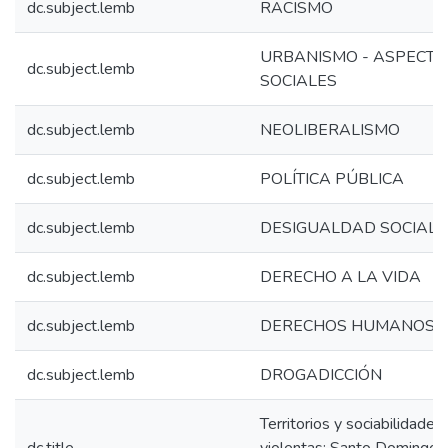
dc.subject.lemb
RACISMO
URBANISMO - ASPECTO
dc.subject.lemb
SOCIALES
dc.subject.lemb
NEOLIBERALISMO
dc.subject.lemb
POLÍTICA PÚBLICA
dc.subject.lemb
DESIGUALDAD SOCIAL
dc.subject.lemb
DERECHO A LA VIDA
dc.subject.lemb
DERECHOS HUMANOS
dc.subject.lemb
DROGADICCIÓN
Territorios y sociabilidades