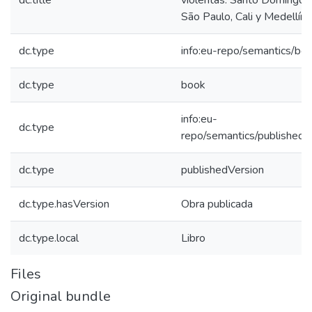
dc.title
violentas: Santo Domingo, 
São Paulo, Cali y Medellín
dc.type
info:eu-repo/semantics/bo
dc.type
book
info:eu-
dc.type
repo/semantics/publishedV
dc.type
publishedVersion
dc.type.hasVersion
Obra publicada
dc.type.local
Libro
Files
Original bundle