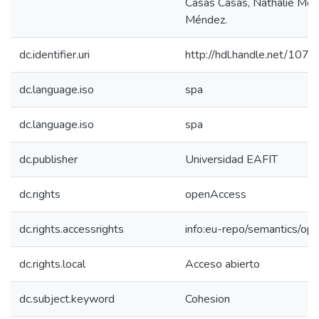
Casas Casas, Nathalie Mé
Méndez.
dc.identifier.uri
http://hdl.handle.net/10
dc.language.iso
spa
dc.language.iso
spa
dc.publisher
Universidad EAFIT
dc.rights
openAccess
dc.rights.accessrights
info:eu-repo/semantics/op
dc.rights.local
Acceso abierto
dc.subject.keyword
Cohesion