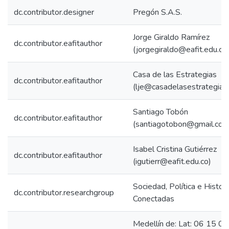
dc.contributor.designer
Pregón S.A.S.
Jorge Giraldo Ramírez
dc.contributor.eafitauthor
(jorgegiraldo@eafit.edu.co
Casa de las Estrategias
dc.contributor.eafitauthor
(lje@casadelasestrategias
Santiago Tobón
dc.contributor.eafitauthor
(santiagotobon@gmail.com
Isabel Cristina Gutiérrez
dc.contributor.eafitauthor
(igutierr@eafit.edu.co)
Sociedad, Política e Histori
dc.contributor.researchgroup
Conectadas
Medellín de: Lat: 06 15 0