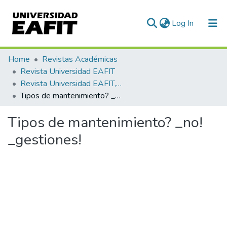
(current)
Log In
Communities & Collections
Home
Revistas Académicas
Revista Universidad EAFIT
All of DSpace
Revista Universidad EAFIT, Vol. 26, Núm. 078 (1990)
Tipos de mantenimiento? _no! _gestiones!
Statistics
Tipos de mantenimiento? _no!
_gestiones!