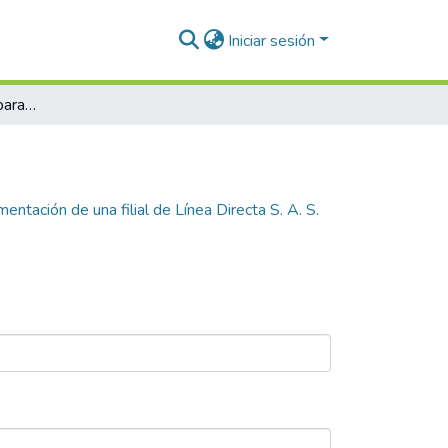
Iniciar sesión
Estudio de factibilidad para la implementación de una filial de Línea Directa S. A. S. en Ecuador.
mentación de una filial de Línea Directa S. A. S.