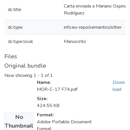
Carta enviada a Mariano Ospina
dc.title
Rodríguez
dc.type
info:eu-repo/semantics/other
dc.type.local
Manuscrito
Files
Original bundle
Now showing
1 - 1 of 1
Name:
Down
MOR-C-17 F74.pdf
load
Size:
424.55 KB
Format:
No
Adobe Portable Document
Thumbnail
Format