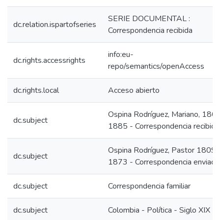
SERIE DOCUMENTAL :
dc.relation.ispartofseries
Correspondencia recibida
info:eu-
dc.rights.accessrights
repo/semantics/openAccess
dc.rights.local
Acceso abierto
Ospina Rodríguez, Mariano, 180
dc.subject
1885 - Correspondencia recibida
Ospina Rodríguez, Pastor 1809-
dc.subject
1873 - Correspondencia enviada
dc.subject
Correspondencia familiar
dc.subject
Colombia - Política - Siglo XIX