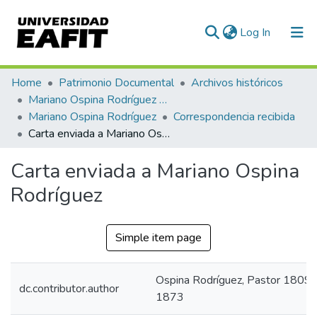
(current)
Log In
Communities & Collections
Home
Patrimonio Documental
Archivos históricos
Mariano Ospina Rodríguez (1826 -1912)
All of DSpace
Mariano Ospina Rodríguez
Correspondencia recibida
Carta enviada a Mariano Ospina Rodríguez
Statistics
Carta enviada a Mariano Ospina
Rodríguez
Simple item page
Ospina Rodríguez, Pastor 1809-
dc.contributor.author
1873