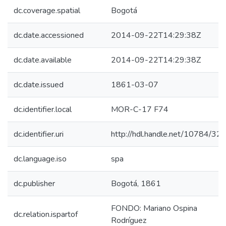
dc.coverage.spatial
Bogotá
dc.date.accessioned
2014-09-22T14:29:38Z
dc.date.available
2014-09-22T14:29:38Z
dc.date.issued
1861-03-07
dc.identifier.local
MOR-C-17 F74
dc.identifier.uri
http://hdl.handle.net/10784/32
dc.language.iso
spa
dc.publisher
Bogotá, 1861
FONDO: Mariano Ospina
dc.relation.ispartof
Rodríguez