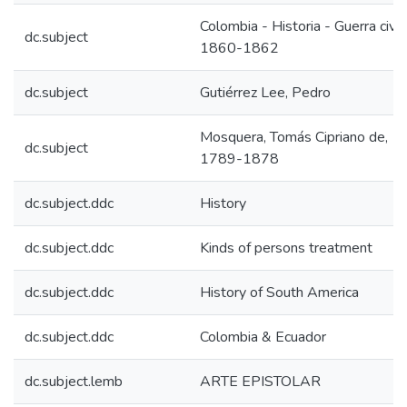
Colombia - Historia - Guerra civil,
dc.subject
1860-1862
dc.subject
Gutiérrez Lee, Pedro
Mosquera, Tomás Cipriano de,
dc.subject
1789-1878
dc.subject.ddc
History
dc.subject.ddc
Kinds of persons treatment
dc.subject.ddc
History of South America
dc.subject.ddc
Colombia & Ecuador
dc.subject.lemb
ARTE EPISTOLAR