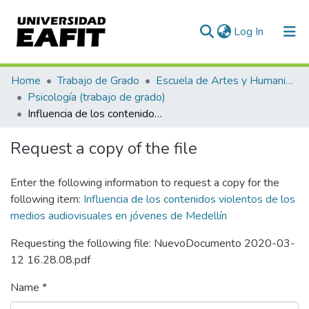
(current)
Log In
Communities & Collections
Home
Trabajo de Grado
Escuela de Artes y Humanidades
Psicología (trabajo de grado)
All of DSpace
Influencia de los contenidos violentos de los medios audiovisuales en jóvenes de Medellín
Statistics
Request a copy of the file
Enter the following information to request a copy for the
following item:
Influencia de los contenidos violentos de los
medios audiovisuales en jóvenes de Medellín
Requesting the following file: NuevoDocumento 2020-03-
12 16.28.08.pdf
Name *