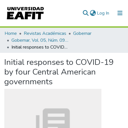
(current)
Log In
Communities & Collections
Home
Revistas Académicas
Gobernar
Gobernar, Vol. 05, Núm. 09 (2021)
All of DSpace
Initial responses to COVID-19 by four Central American governments
Statistics
Initial responses to COVID-19
by four Central American
governments