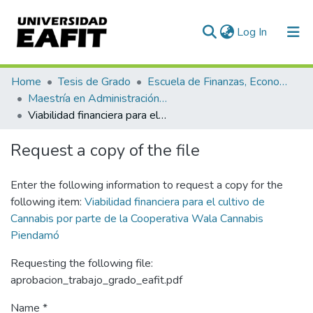
(current)
Log In
Communities & Collections
Home
Tesis de Grado
Escuela de Finanzas, Economía y Gobierno
Maestría en Administración Financiera (tesis)
All of DSpace
Viabilidad financiera para el cultivo de Cannabis por parte de la Cooperativa Wala Cannabis Piendamó
Statistics
Request a copy of the file
Enter the following information to request a copy for the
following item:
Viabilidad financiera para el cultivo de
Cannabis por parte de la Cooperativa Wala Cannabis
Piendamó
Requesting the following file:
aprobacion_trabajo_grado_eafit.pdf
Name *