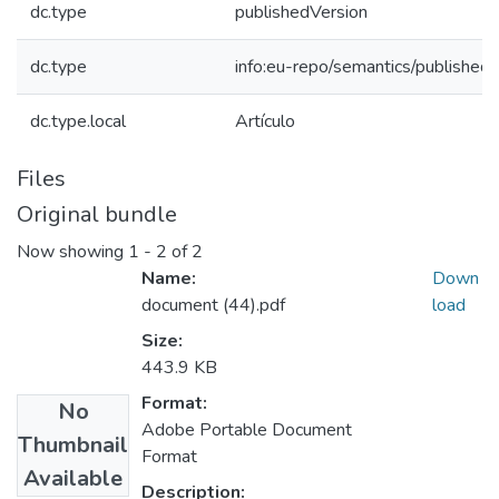
dc.type
publishedVersion
dc.type
info:eu-repo/semantics/published
dc.type.local
Artículo
Files
Original bundle
Now showing
1 - 2 of 2
Name:
Down
document (44).pdf
load
Size:
443.9 KB
Format:
No
Adobe Portable Document
Thumbnail
Format
Available
Description: