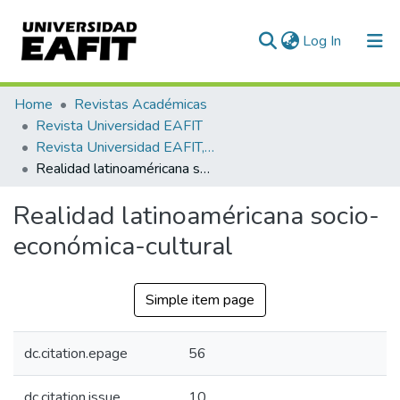
(current)
Log In
Communities & Collections
Home
Revistas Académicas
Revista Universidad EAFIT
All of DSpace
Revista Universidad EAFIT, Vol. 04, Núm. 10 (1968)
Realidad latinoaméricana socio-económica-cultural
Statistics
Realidad latinoaméricana socio-
económica-cultural
Simple item page
dc.citation.epage
56
dc.citation.issue
10