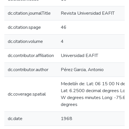
dc.citation.journalTitle
Revista Universidad EAFIT
dc.citation.spage
46
dc.citation.volume
4
dc.contributor.affiliation
Universidad EAFIT
dc.contributor.author
Pérez Garcia, Antonio
Medellín de: Lat: 06 15 00 N deg
Lat: 6.2500 decimal degrees Lon
dc.coverage.spatial
W degrees minutes Long: -75.60
degrees
dc.date
1968