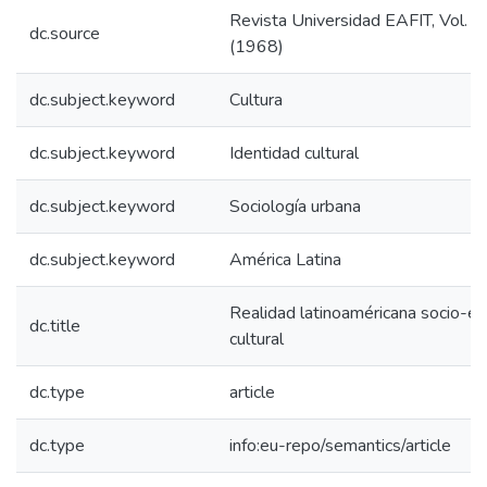
Revista Universidad EAFIT, Vol. 0
dc.source
(1968)
dc.subject.keyword
Cultura
dc.subject.keyword
Identidad cultural
dc.subject.keyword
Sociología urbana
dc.subject.keyword
América Latina
Realidad latinoaméricana socio-e
dc.title
cultural
dc.type
article
dc.type
info:eu-repo/semantics/article