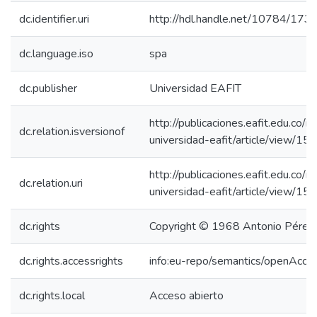
dc.identifier.uri
http://hdl.handle.net/10784/173
dc.language.iso
spa
dc.publisher
Universidad EAFIT
http://publicaciones.eafit.edu.co/i
dc.relation.isversionof
universidad-eafit/article/view/15
http://publicaciones.eafit.edu.co/i
dc.relation.uri
universidad-eafit/article/view/15
dc.rights
Copyright © 1968 Antonio Pérez G
dc.rights.accessrights
info:eu-repo/semantics/openAcce
dc.rights.local
Acceso abierto