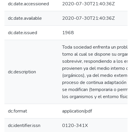
dc.date.accessioned
2020-07-30T21:40:36Z
dc.date.available
2020-07-30T21:40:36Z
dc.date.issued
1968
Toda sociedad enfrenta un proble
torno al cual se dispone su organza
sobrevivir, respondiendo a los es
provienen ya del medio interno de
dc.description
(orgánicos), ya del medio externo (
proceso de continua adaptación a t
se modifican (temporaria o perm
los organismos y el entorno físico.
dc.format
application/pdf
dc.identifier.issn
0120-341X