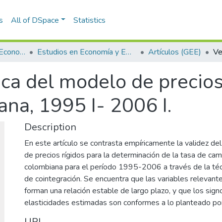
s
All of DSpace
Statistics
Escuela de Finanzas, Economía y Gobierno
Estudios en Economía y Empresa (GEE)
Artículos (GEE)
ica del modelo de precios
na, 1995 I- 2006 I.
Description
En este artículo se contrasta empíricamente la validez d
de precios rígidos para la determinación de la tasa de ca
colombiana para el período 1995-2006 a través de la té
de cointegración. Se encuentra que las variables relevant
forman una relación estable de largo plazo, y que los sign
elasticidades estimadas son conformes a lo planteado por 
URI