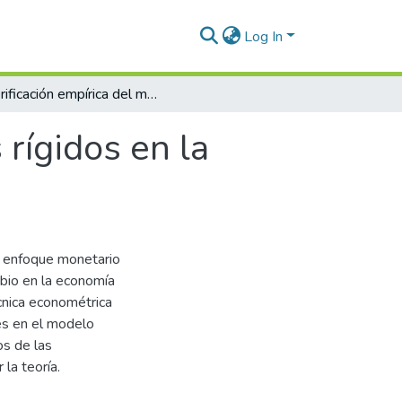
Log In
Verificación empírica del modelo de precios rígidos en la economía colombiana, 1995 I- 2006 I.
 rígidos en la
el enfoque monetario
mbio en la economía
cnica econométrica
es en el modelo
os de las
la teoría.