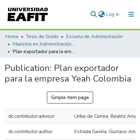
(current)
Log In
Communities & Collections
Home
Tesis de Grado
Escuela de Administración
Maestría en Administración - MBA (tesis)
All of DSpace
Plan exportador para la empresa Yeah Colombia
Statistics
Publication:
Plan exportador
para la empresa Yeah Colombia
Simple item page
dc.contributor.advisor
Uribe de Correa, Beatriz Ampa
dc.contributor.author
Estrada Gaviria, Gustavo Andr