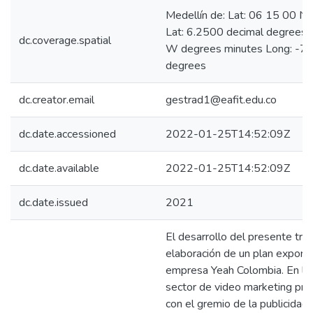
Medellín de: Lat: 06 15 00 N
Lat: 6.2500 decimal degrees
dc.coverage.spatial
W degrees minutes Long: -75
degrees
dc.creator.email
gestrad1@eafit.edu.co
dc.date.accessioned
2022-01-25T14:52:09Z
dc.date.available
2022-01-25T14:52:09Z
dc.date.issued
2021
El desarrollo del presente trab
elaboración de un plan exporta
empresa Yeah Colombia. En la 
sector de video marketing pre
con el gremio de la publicidad 