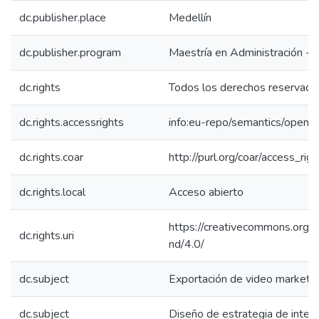
dc.publisher.place
Medellín
dc.publisher.program
Maestría en Administración -
dc.rights
Todos los derechos reservado
dc.rights.accessrights
info:eu-repo/semantics/openA
dc.rights.coar
http://purl.org/coar/access_rig
dc.rights.local
Acceso abierto
https://creativecommons.org/l
dc.rights.uri
nd/4.0/
dc.subject
Exportación de video marketi
dc.subject
Diseño de estrategia de intern