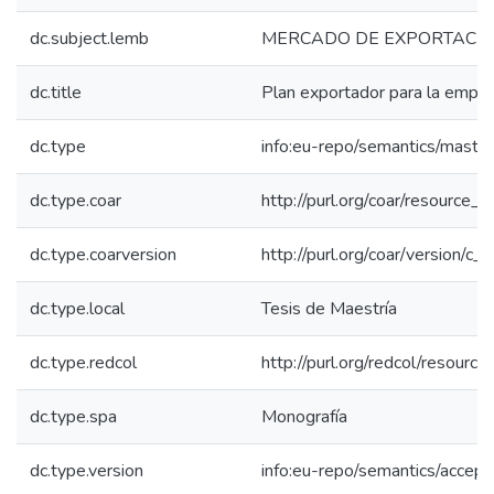
dc.subject.lemb
MERCADO DE EXPORTACI
dc.title
Plan exportador para la empr
dc.type
info:eu-repo/semantics/maste
dc.type.coar
http://purl.org/coar/resource_
dc.type.coarversion
http://purl.org/coar/version/
dc.type.local
Tesis de Maestría
dc.type.redcol
http://purl.org/redcol/resourc
dc.type.spa
Monografía
dc.type.version
info:eu-repo/semantics/accep