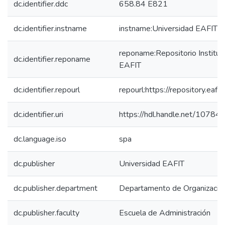
dc.identifier.ddc
658.84 E821
dc.identifier.instname
instname:Universidad EAFIT
reponame:Repositorio Instituc
dc.identifier.reponame
EAFIT
dc.identifier.repourl
repourl:https://repository.eafit
dc.identifier.uri
https://hdl.handle.net/1078
dc.language.iso
spa
dc.publisher
Universidad EAFIT
dc.publisher.department
Departamento de Organización
dc.publisher.faculty
Escuela de Administración