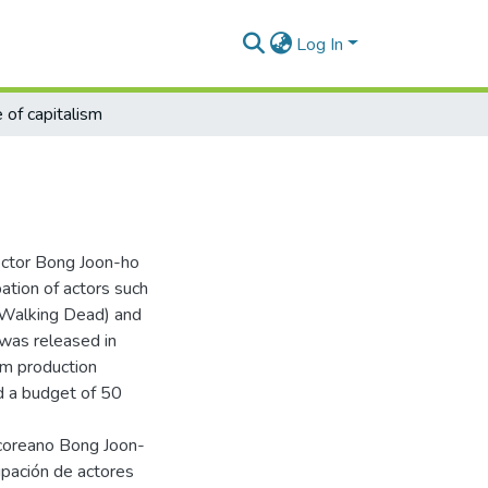
Log In
e of capitalism
rector Bong Joon-ho
ation of actors such
 Walking Dead) and
 was released in
lm production
d a budget of 50
urcoreano Bong Joon-
ipación de actores