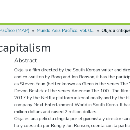
Pacífico (MAP)
Mundo Asia Pacífico, Vol. 09, Núm. 16 (2020)
Okja: a critiqu
 capitalism
Abstract
Okja is a film directed by the South Korean writer and di
and co-written by Bong and Jon Ronson, it has the particip
as Steven Yeun (better known as Glenn in the series The
Devon Bostick of the series American The 100 . The film
2017 by the Netflix platform internationally and by the fi
company Next Entertainment World in South Korea. It ha
million dollars and raised 2 million dollars.
Okja es una película dirigida por el guionista y director s
ho y coescrita por Bong y Jon Ronson, cuenta con la partic