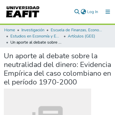
(current)
Log In
Communities & Collections
Home
Investigación
Escuela de Finanzas, Economía y Gobierno
Estudios en Economía y Empresa (GEE)
Artículos (GEE)
All of DSpace
Un aporte al debate sobre la neutralidad del dinero: Evidencia Empírica del caso colombiano en el período 1970-2000
Statistics
Un aporte al debate sobre la
neutralidad del dinero: Evidencia
Empírica del caso colombiano en
el período 1970-2000