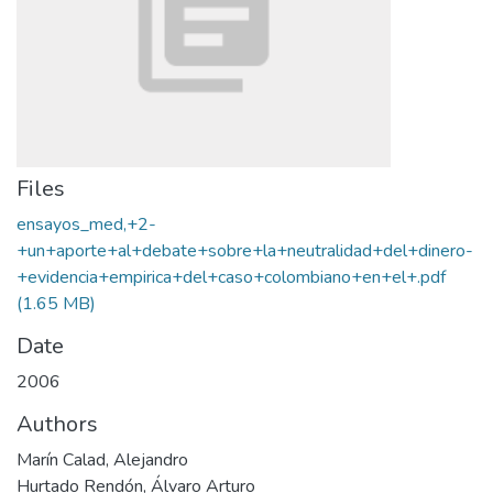
Files
ensayos_med,+2-
+un+aporte+al+debate+sobre+la+neutralidad+del+dinero-
+evidencia+empirica+del+caso+colombiano+en+el+.pdf
(1.65 MB)
Date
2006
Authors
Marín Calad, Alejandro
Hurtado Rendón, Álvaro Arturo