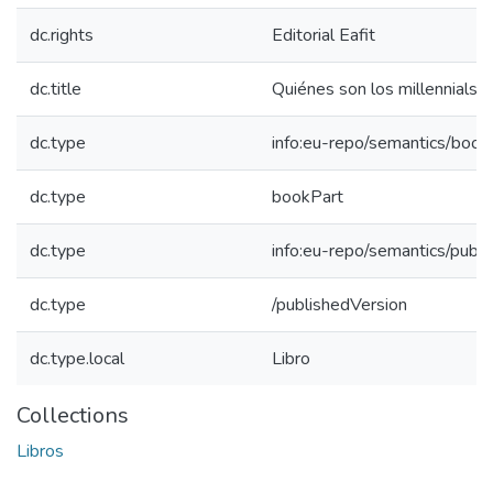
dc.rights
Editorial Eafit
dc.title
Quiénes son los millennials 
dc.type
info:eu-repo/semantics/book
dc.type
bookPart
dc.type
info:eu-repo/semantics/publ
dc.type
/publishedVersion
dc.type.local
Libro
Collections
Libros