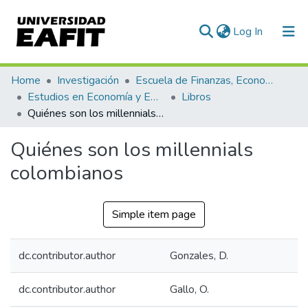
(current)
Log In
Communities & Collections
Home
Investigación
Escuela de Finanzas, Economía y Gobierno
Estudios en Economía y Empresa (GEE)
Libros
All of DSpace
Quiénes son los millennials colombianos
Statistics
Quiénes son los millennials
colombianos
Simple item page
dc.contributor.author
Gonzales, D.
dc.contributor.author
Gallo, O.