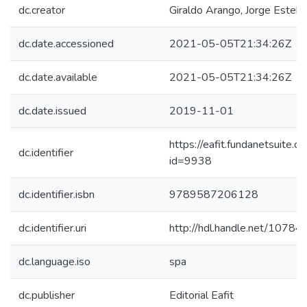
dc.creator
Giraldo Arango, Jorge Esteb
dc.date.accessioned
2021-05-05T21:34:26Z
dc.date.available
2021-05-05T21:34:26Z
dc.date.issued
2019-11-01
https://eafit.fundanetsuite.
dc.identifier
id=9938
dc.identifier.isbn
9789587206128
dc.identifier.uri
http://hdl.handle.net/1078
dc.language.iso
spa
dc.publisher
Editorial Eafit