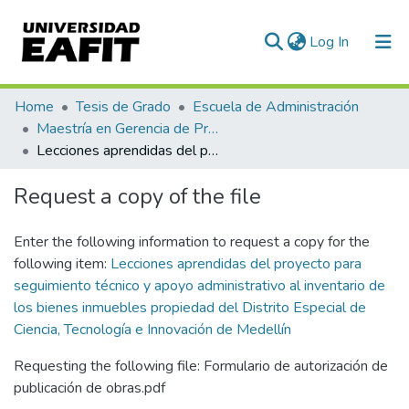
(current)
Log In
Communities & Collections
Home
Tesis de Grado
Escuela de Administración
Maestría en Gerencia de Proyectos (Tesis)
All of DSpace
Lecciones aprendidas del proyecto para seguimiento técnico y apoyo administrativo al inventario de los bienes inmuebles propiedad del Distrito Especial de Ciencia, Tecnología e Innovación de Medellín
Statistics
Request a copy of the file
Enter the following information to request a copy for the
following item:
Lecciones aprendidas del proyecto para
seguimiento técnico y apoyo administrativo al inventario de
los bienes inmuebles propiedad del Distrito Especial de
Ciencia, Tecnología e Innovación de Medellín
Requesting the following file: Formulario de autorización de
publicación de obras.pdf