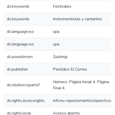
dc.keywords
Festivales
dc.keywords
Instrumentistas y cantantes
dc.language.iso
spa
dc.language.iso
spa
dc.pseudonym
Zulategi
dc.publisher
Periódico El Correo
Número .Página Inicial 4, Página
dc.relation.ispartof
Final 4.
dc.rights.accessrights
info:eu-repo/semantics/openAcces
dc.rights.local
Acceso abierto