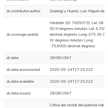
dc.contributor.author
Zulategi y Huarte, Luis Miguel de
Medellín (ID: 7005073): Lat: 06 1
00 N degrees minutes Lat: 6.250
dc.coverage.spatial
decimal degrees Long: 075 36 00
W degrees minutes Long:
-75.6000 decimal degrees
dc.date
28/08/1967
dc.date.accessioned
2020-09-24T17:25:32Z
dc.date.available
2020-09-24T17:25:32Z
dc.date.issued
28/08/1967
Crítica del recital del pianista Harol