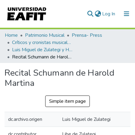
(current)
Log In
Communities & Collections
Home
Patrimonio Musical
Prensa- Press
Críticos y cronistas musicales
All of DSpace
Luis Miguel de Zulategi y Huarte
Recital Schumann de Harold Martina
Statistics
Recital Schumann de Harold
Martina
Simple item page
dc.archivo.origen
Luis Miguel de Zulategi
dc.contributor
Libe de Zulategi