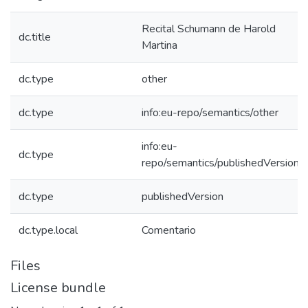
Recital Schumann de Harold
dc.title
Martina
dc.type
other
dc.type
info:eu-repo/semantics/other
info:eu-
dc.type
repo/semantics/publishedVersion
dc.type
publishedVersion
dc.type.local
Comentario
Files
License bundle