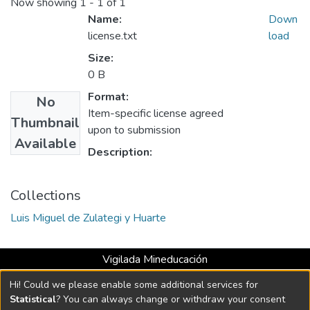
Now showing
1 - 1 of 1
Name:
Down
license.txt
load
Size:
0 B
Format:
No
Item-specific license agreed
Thumbnail
upon to submission
Available
Description:
Collections
Luis Miguel de Zulategi y Huarte
Vigilada Mineducación
Universidad con Acreditación Institucional hasta 2026 -
Hi! Could we please enable some additional services for
Resolución MEN 2158 de 2018
Statistical
? You can always change or withdraw your consent