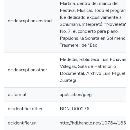
Martina, dentro del marco del
Festival Musical. Todo el programa
fue dedicado exclusivamente a
dc.description.abstract
Schumann. Interpretó: "Noveleta".
No. 7, el concierto para piano,
Papillons, la Sonata en Sol menor 
Traumerei, de "Esc
Medellín, Biblioteca Luis Echavarría
Villegas, Sala de Patrimonio
dc.description.other
Documental, Archivo Luis Miguel d
Zulategi
dc.format
application/jpeg
dc.identifier.other
BDM U00276
dc.identifier.uri
http://hdl.handle.net/10784/1836