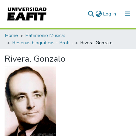
(current)
Log In
Communities & Collections
Home
Patrimonio Musical
Reseñas biográficas - Profiles
Rivera, Gonzalo
All of DSpace
Rivera, Gonzalo
Statistics