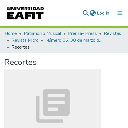
(current)
Log In
Communities & Collections
Home
Patrimonio Musical
Prensa- Press
Revistas
Revista Micro
Número 06, 30 de marzo de 1940
All of DSpace
Recortes
Statistics
Recortes