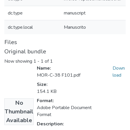
dc.type
manuscript
dc.type.local
Manuscrito
Files
Original bundle
Now showing
1 - 1 of 1
Name:
Down
MOR-C-38 F101.pdf
load
Size:
154.1 KB
Format:
No
Adobe Portable Document
Thumbnail
Format
Available
Description: