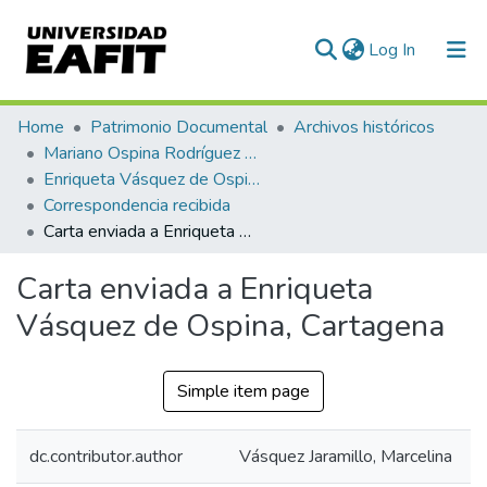
(current)
Log In
Communities & Collections
Home
Patrimonio Documental
Archivos históricos
Mariano Ospina Rodríguez (1826 -1912)
All of DSpace
Enriqueta Vásquez de Ospina
Correspondencia recibida
Statistics
Carta enviada a Enriqueta Vásquez de Ospina, Cartagena
Carta enviada a Enriqueta
Vásquez de Ospina, Cartagena
Simple item page
dc.contributor.author
Vásquez Jaramillo, Marcelina