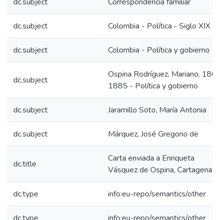
dc.subject
Correspondencia familiar
dc.subject
Colombia - Política - Siglo XIX
dc.subject
Colombia - Política y gobierno
Ospina Rodríguez, Mariano, 180
dc.subject
1885 - Política y gobierno
dc.subject
Jaramillo Soto, María Antonia
dc.subject
Márquez, José Gregorio de
Carta enviada a Enriqueta
dc.title
Vásquez de Ospina, Cartagena
dc.type
info:eu-repo/semantics/other
dc.type
info:eu-repo/semantics/other