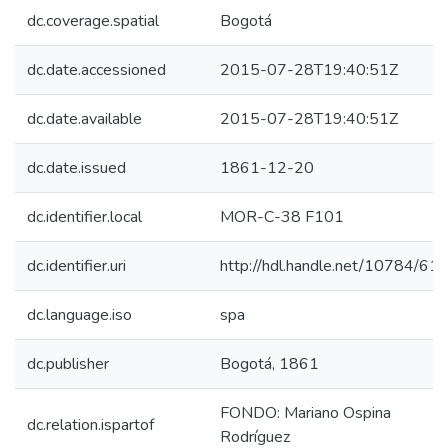
dc.coverage.spatial
Bogotá
dc.date.accessioned
2015-07-28T19:40:51Z
dc.date.available
2015-07-28T19:40:51Z
dc.date.issued
1861-12-20
dc.identifier.local
MOR-C-38 F101
dc.identifier.uri
http://hdl.handle.net/10784/61
dc.language.iso
spa
dc.publisher
Bogotá, 1861
FONDO: Mariano Ospina
dc.relation.ispartof
Rodríguez