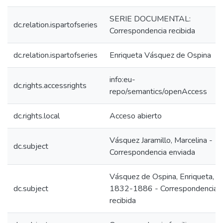
SERIE DOCUMENTAL:
dc.relation.ispartofseries
Correspondencia recibida
dc.relation.ispartofseries
Enriqueta Vásquez de Ospina
info:eu-
dc.rights.accessrights
repo/semantics/openAccess
dc.rights.local
Acceso abierto
Vásquez Jaramillo, Marcelina -
dc.subject
Correspondencia enviada
Vásquez de Ospina, Enriqueta,
dc.subject
1832-1886 - Correspondencia
recibida