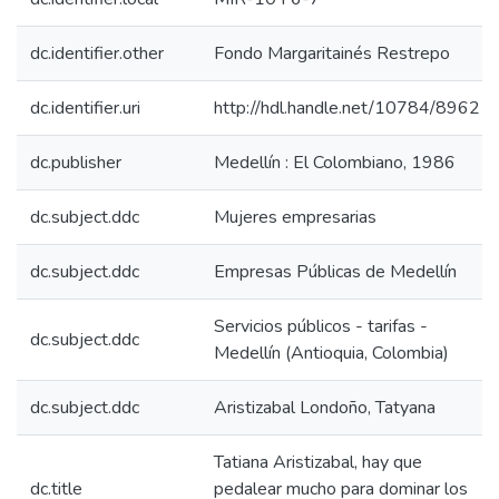
dc.identifier.other
Fondo Margaritainés Restrepo
dc.identifier.uri
http://hdl.handle.net/10784/8962
dc.publisher
Medellín : El Colombiano, 1986
dc.subject.ddc
Mujeres empresarias
dc.subject.ddc
Empresas Públicas de Medellín
Servicios públicos - tarifas -
dc.subject.ddc
Medellín (Antioquia, Colombia)
dc.subject.ddc
Aristizabal Londoño, Tatyana
Tatiana Aristizabal, hay que
dc.title
pedalear mucho para dominar los