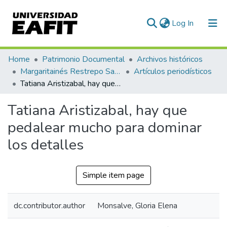
(current)
Log In
Communities & Collections
Home
Patrimonio Documental
Archivos históricos
Margaritainés Restrepo Santamaría
Artículos periodísticos
All of DSpace
Tatiana Aristizabal, hay que pedalear mucho para dominar los detalles
Statistics
Tatiana Aristizabal, hay que
pedalear mucho para dominar
los detalles
Simple item page
dc.contributor.author
Monsalve, Gloria Elena