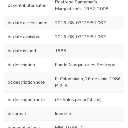
Restrepo Santamaría,
dc.contributor.author
Margaritainés, 1952-2008
dc.date.accessioned
2016-08-03T19:51:06Z
dc.date.available
2016-08-03T19:51:06Z
dc.date.issued
1986
dc.description
Fondo Margaritainés Restrepo
El Colombiano, 26 de junio, 1986,
dc.description.note
P. 2-B
dc.description.note
(Artículos periodísticos)
dc.format
Impreso
dc.identifier.local
MIR-10 F6-7