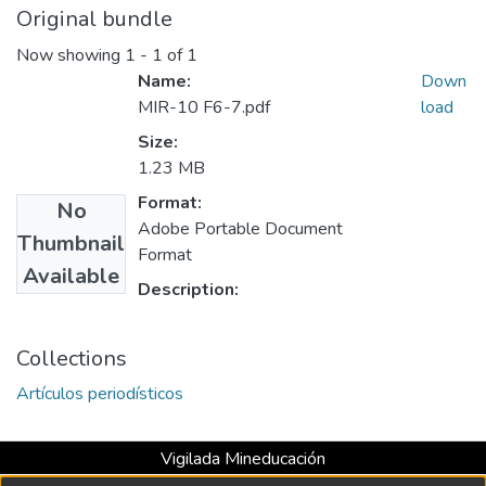
Original bundle
Now showing
1 - 1 of 1
Name:
Down
MIR-10 F6-7.pdf
load
Size:
1.23 MB
Format:
No
Adobe Portable Document
Thumbnail
Format
Available
Description:
Collections
Artículos periodísticos
Vigilada Mineducación
Universidad con Acreditación Institucional hasta 2026 -