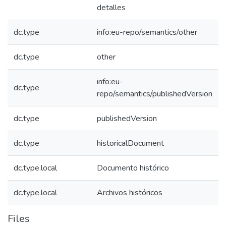
detalles
dc.type
info:eu-repo/semantics/other
dc.type
other
info:eu-
dc.type
repo/semantics/publishedVersion
dc.type
publishedVersion
dc.type
historicalDocument
dc.type.local
Documento histórico
dc.type.local
Archivos históricos
Files