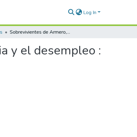
Log In
os
Sobrevivientes de Armero, entre la nostalgia y el desempleo : una lágrima de cinco años 3
ia y el desempleo :