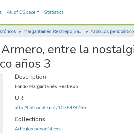
s
All of DSpace
Statistics
stóricos
Margaritainés Restrepo Santamaría
Artículos periodístic
Armero, entre la nostalg
nco años 3
Description
Fondo Margaritainés Restrepo
URI
http://hdl.handle.net/10784/9255
Collections
Artículos periodísticos