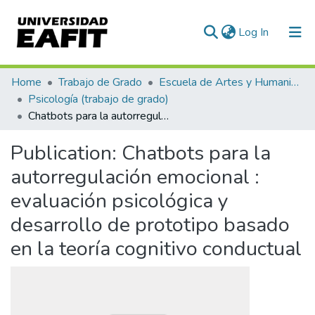
(current)
Log In
Communities & Collections
Home
Trabajo de Grado
Escuela de Artes y Humanidades
Psicología (trabajo de grado)
All of DSpace
Chatbots para la autorregulación emocional : evaluación psicológica y desarrollo de prototipo basado en la teoría cognitivo conductual
Statistics
Publication:
Chatbots para la
autorregulación emocional :
evaluación psicológica y
desarrollo de prototipo basado
en la teoría cognitivo conductual