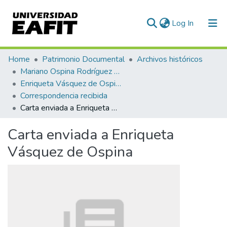
(current)
Log In
Communities & Collections
Home
Patrimonio Documental
Archivos históricos
Mariano Ospina Rodríguez (1826 -1912)
All of DSpace
Enriqueta Vásquez de Ospina
Correspondencia recibida
Statistics
Carta enviada a Enriqueta Vásquez de Ospina
Carta enviada a Enriqueta
Vásquez de Ospina