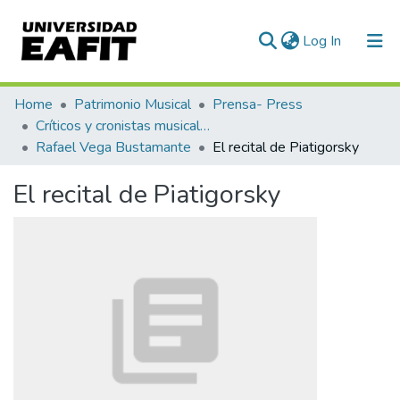
(current)
Log In
Communities & Collections
Home
Patrimonio Musical
Prensa- Press
Críticos y cronistas musicales
All of DSpace
Rafael Vega Bustamante
El recital de Piatigorsky
Statistics
El recital de Piatigorsky