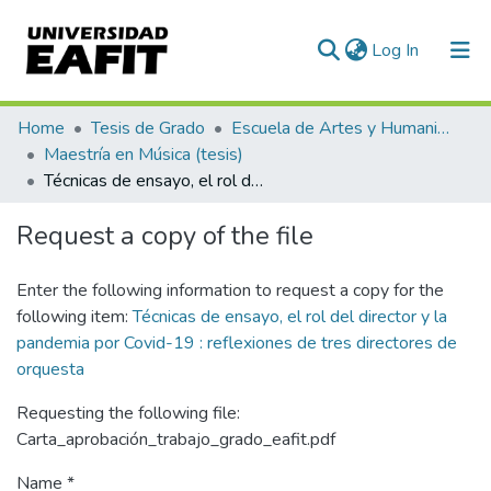
(current)
Log In
Communities & Collections
Home
Tesis de Grado
Escuela de Artes y Humanidades
Maestría en Música (tesis)
All of DSpace
Técnicas de ensayo, el rol del director y la pandemia por Covid-19 : reflexiones de tres directores de orquesta
Statistics
Request a copy of the file
Enter the following information to request a copy for the
following item:
Técnicas de ensayo, el rol del director y la
pandemia por Covid-19 : reflexiones de tres directores de
orquesta
Requesting the following file:
Carta_aprobación_trabajo_grado_eafit.pdf
Name *