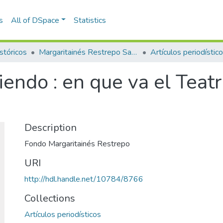
s
All of DSpace
Statistics
stóricos
Margaritainés Restrepo Santamaría
Artículos periodístic
iendo : en que va el Teatr
Description
Fondo Margaritainés Restrepo
URI
http://hdl.handle.net/10784/8766
Collections
Artículos periodísticos