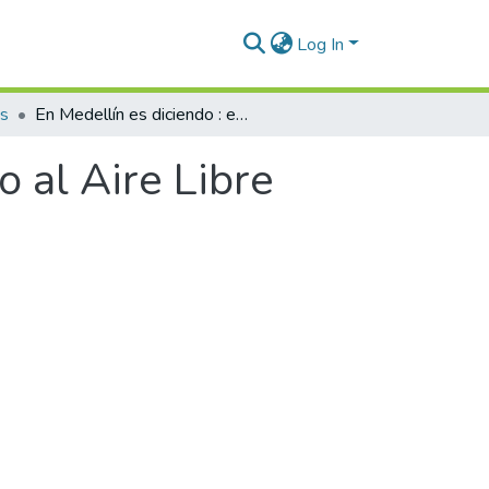
Log In
os
En Medellín es diciendo : en que va el Teatro al Aire Libre Carlos Vieco
o al Aire Libre