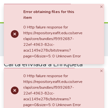
×
(current)
Log In
Error obtaining files for this
item
Communities & Collections
0 Http failure response for
Home
Patrimonio Documental
Archivos históricos
https://repository.eafit.edu.co/serve
Mariano Ospina Rodríguez (1826 -1912)
All of DSpace
r/api/core/bundles/f9992687-
Enriqueta Vásquez de Ospina
22ef-4963-82cc-
Correspondencia recibida
Statistics
aca1149e278c/bitstreams?
Carta enviada a Enriqueta Vásquez de Ospina, Bogotá
page=0&size=5: 0 Unknown Error
Carta enviada a Enriqueta
×
Vásquez de Ospina, Bogotá
0 Http failure response for
https://repository.eafit.edu.co/serve
r/api/core/bundles/f9992687-
Date
22ef-4963-82cc-
aca1149e278c/bitstreams?
1861-05-02
page=0&size=5: 0 Unknown Error