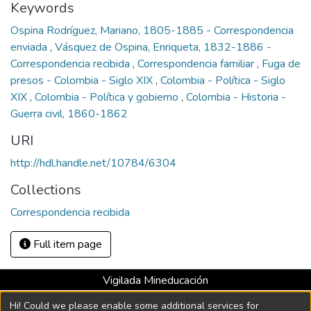
Keywords
Ospina Rodríguez, Mariano, 1805-1885 - Correspondencia
enviada
,
Vásquez de Ospina, Enriqueta, 1832-1886 -
Correspondencia recibida
,
Correspondencia familiar
,
Fuga de
presos - Colombia - Siglo XIX
,
Colombia - Política - Siglo
XIX
,
Colombia - Política y gobierno
,
Colombia - Historia -
Guerra civil, 1860-1862
URI
http://hdl.handle.net/10784/6304
Collections
Correspondencia recibida
Full item page
Vigilada Mineducación
Universidad con Acreditación Institucional hasta 2026 -
Hi! Could we please enable some additional services for