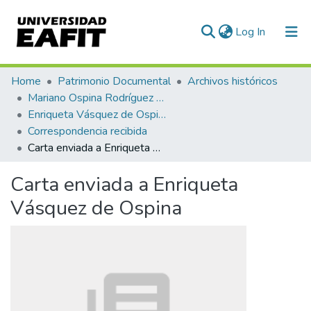
(current)
Log In
Communities & Collections
Home
Patrimonio Documental
Archivos históricos
Mariano Ospina Rodríguez (1826 -1912)
All of DSpace
Enriqueta Vásquez de Ospina
Correspondencia recibida
Statistics
Carta enviada a Enriqueta Vásquez de Ospina
Carta enviada a Enriqueta
Vásquez de Ospina