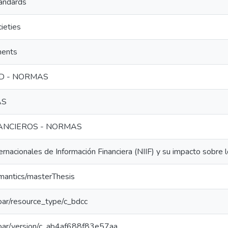
tandards
ieties
ments
D - NORMAS
AS
ANCIEROS - NORMAS
rnacionales de Información Financiera (NIIF) y su impacto sobr
emantics/masterThesis
/coar/resource_type/c_bdcc
/coar/version/c_ab4af688f83e57aa