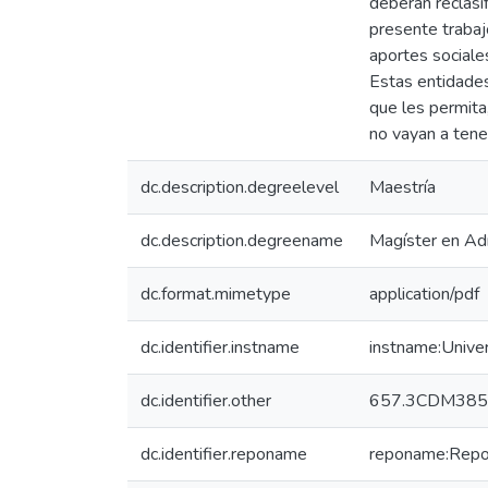
deberán reclasi
presente trabaj
aportes sociale
Estas entidades
que les permita,
no vayan a tener
dc.description.degreelevel
Maestría
dc.description.degreename
Magíster en Ad
dc.format.mimetype
application/pdf
dc.identifier.instname
instname:Unive
dc.identifier.other
657.3CDM385
dc.identifier.reponame
reponame:Reposi