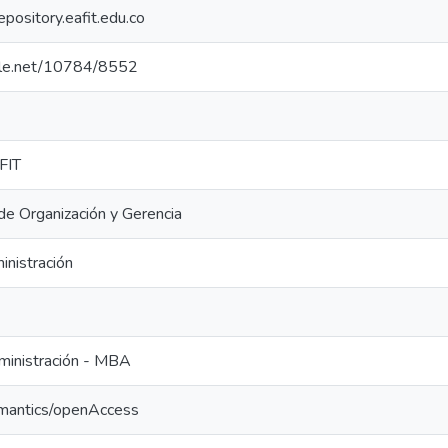
repository.eafit.edu.co
ndle.net/10784/8552
FIT
e Organización y Gerencia
inistración
ministración - MBA
emantics/openAccess