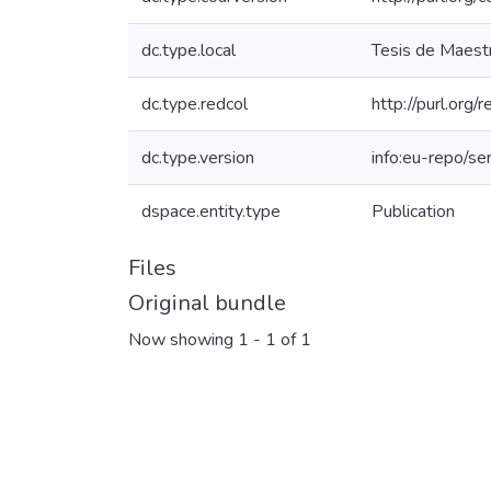
dc.type.local
Tesis de Maestr
dc.type.redcol
http://purl.org
dc.type.version
info:eu-repo/s
dspace.entity.type
Publication
Files
Original bundle
Now showing
1 - 1 of 1