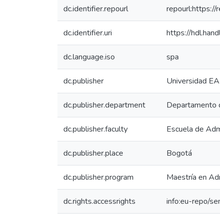
dc.identifier.repourl
repourl:https://
dc.identifier.uri
https://hdl.ha
dc.language.iso
spa
dc.publisher
Universidad EA
dc.publisher.department
Departamento d
dc.publisher.faculty
Escuela de Adm
dc.publisher.place
Bogotá
dc.publisher.program
Maestría en Ad
dc.rights.accessrights
info:eu-repo/s