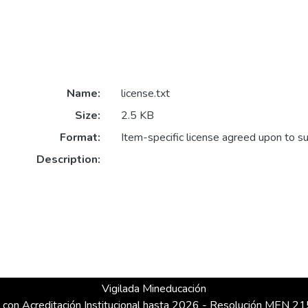
Name:
license.txt
Size:
2.5 KB
Format:
Item-specific license agreed upon to s
Description:
Vigilada Mineducación
 con Acreditación Institucional hasta 2026 - Resolución MEN 