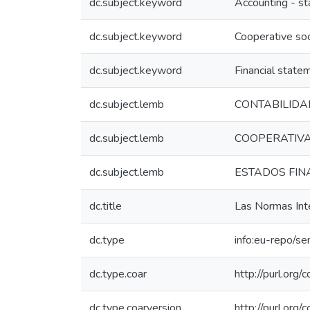
dc.subject.keyword
Accounting - s
dc.subject.keyword
Cooperative soc
dc.subject.keyword
Financial state
dc.subject.lemb
CONTABILIDA
dc.subject.lemb
COOPERATIV
dc.subject.lemb
ESTADOS FIN
dc.title
Las Normas Inte
dc.type
info:eu-repo/s
dc.type.coar
http://purl.org
dc.type.coarversion
http://purl.org