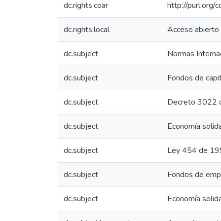
dc.rights.coar
http://purl.org/
dc.rights.local
Acceso abierto
dc.subject
Normas Internac
dc.subject
Fondos de capit
dc.subject
Decreto 3022 
dc.subject
Economía solida
dc.subject
Ley 454 de 1
dc.subject
Fondos de emp
dc.subject
Economía solida