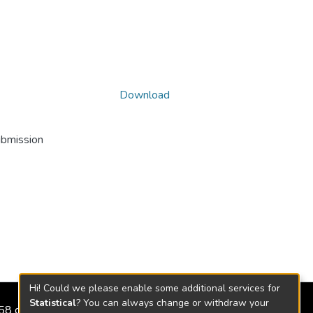
Download
ubmission
Hi! Could we please enable some additional services for
Statistical
? You can always change or withdraw your
2158 de 2018