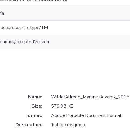
ía
/redcol/resource_type/TM
emantics/acceptedVersion
Name:
WilderAlfredo_MartinezAlvarez_2015
Size:
579.98 KB
Format:
Adobe Portable Document Format
Description:
Trabajo de grado