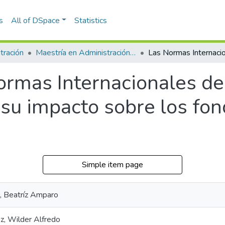
s
All of DSpace
Statistics
tración
Maestría en Administración - MBA (tesis)
ormas Internacionales de
y su impacto sobre los f
Simple item page
, Beatríz Amparo
z, Wilder Alfredo