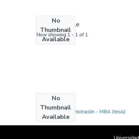
No
License bundle
Thumbnail
Now showing
1 - 1 of 1
Available
No
Collections
Thumbnail
Maestría en Administración - MBA (tesis)
Available
Universidad