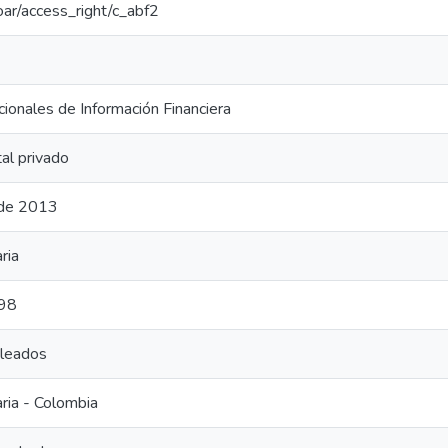
coar/access_right/c_abf2
ionales de Información Financiera
al privado
de 2013
ria
998
leados
ria - Colombia