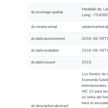
Medellín de: L
dc.coverage.spatial
Long: -75.6000
dc.creator.email
wildermartinez
dc.date.accessioned
2016-06-09T1
dc.date.available
2016-06-09T1
dc.date.issued
2015
Los fondos de 
Economía Solida
internacionales 
NIC 32 para las
se retira del f
hace el asociad
dc.description.abstract