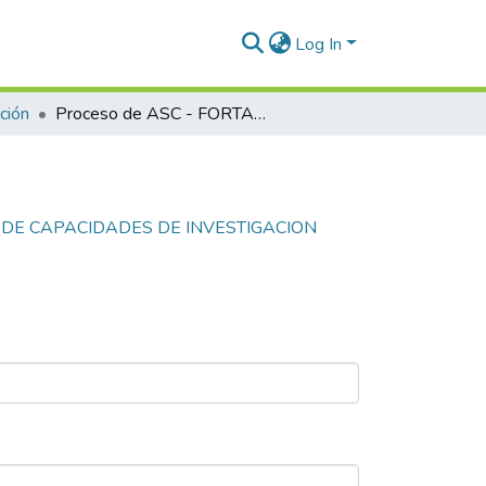
Log In
ción
Proceso de ASC - FORTALECIMIENTO DE CAPACIDADES DE INVESTIGACION SOBRE REDES DE TRANSPORTE - ANALISIS DE VIBRACIONES, ACCELERACIONES Y RUIDO
O DE CAPACIDADES DE INVESTIGACION