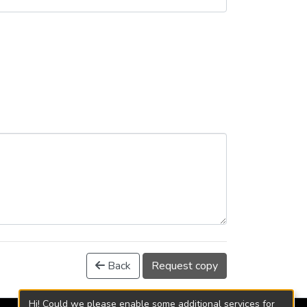
Back
Request copy
Hi! Could we please enable some additional services for