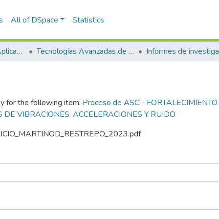
s
All of DSpace
Statistics
Escuela de Ciencias Aplicadas e Ingeniería
Tecnologías Avanzadas de Producción y Mantenimiento Industrial - TAPMI
Informes de investiga
y for the following item:
Proceso de ASC - FORTALECIMIENT
S DE VIBRACIONES, ACCELERACIONES Y RUIDO
AURICIO_MARTINOD_RESTREPO_2023.pdf